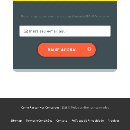
Fique tranquilo, seu e-mail está completamente
SEGURO
conosco!
Como Passar Nos Concursos
· 2026 © Todos os direitos reservados
Sitemap
Termos e Condições
Contato
Políticas de Privacidade
Arquivos