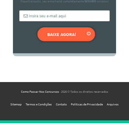
Fique tranquilo, seu e-mail está completamente
SEGURO
conosco!
Como Passar Nos Concursos
· 2026 © Todos os direitos reservados
Sitemap
Termos e Condições
Contato
Políticas de Privacidade
Arquivos